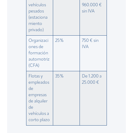
vehículos
960.000 €
pesados ​​
sin IVA
(estaciona
miento
privado)
Organizaci
25%
750 € sin
ones de
IVA
formación
automotriz
(CFA)
Flotas y
35%
De 1.200 a
empleados
25.000 €
de
empresas
de alquiler
de
vehículos a
corto plazo