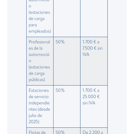
automoció
n
(estaciones
de carga
para
empleados)
Profesional
50%
1.700 € a
es de la
7.500 € sin
automoció
IVA
n
(estaciones
de carga
públicas)
Estaciones
50%
1.700 € a
de servicio
25.000 €
independie
sin IVA
ntes (desde
julio de
2025)
Flotas de
50%
De 2.200 a