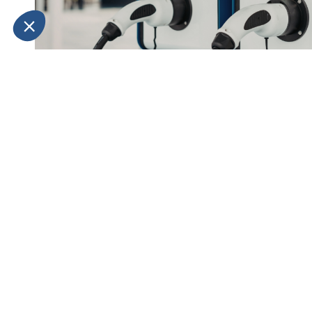
VEHÍCULOS COMERCIALES: ¿QUÉ TIP
DE CARGA NECESITA PARA SU FLOTA
COMERCIALES LIGEROS ELÉCTRICOS
La electrificación de los vehículos comerciales lige
empresas a anticipar sus necesidades de infraestru
vehículos eléctricos...
LEER >