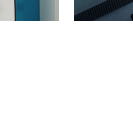
O DE ESTACIÓN
IMPUESTOS SOB
 DE VEHÍCULOS
AFECTARÁ EL PR
?
FLOTA?
ros está obligando a las
El proyecto de ley de 
ctura de recarga para
una intensificación...
LEER >
VOLVER A NOTICIAS Y RECURSOS