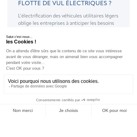
FLOTTE DE VUL ÉLECTRIQUES ?
L’électrification des véhicules utilitaires légers
oblige les entreprises à anticiper les besoins
en infrastructure de recharge électrique sur ...
LIRE >
FR
FR