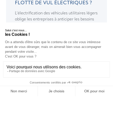
FLOTTE DE VUL ÉLECTRIQUES ?
L’électrification des véhicules utilitaires légers
oblige les entreprises à anticiper les besoins
en infrastructure de recharge électrique sur ...
LIRE >
FR
FR