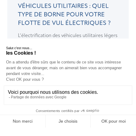
VÉHICULES UTILITAIRES : QUEL
TYPE DE BORNE POUR VOTRE
FLOTTE DE VUL ÉLECTRIQUES ?
L’électrification des véhicules utilitaires légers
oblige les entreprises à anticiper les besoins
en infrastructure de recharge électrique sur ...
LIRE >
FR
FR